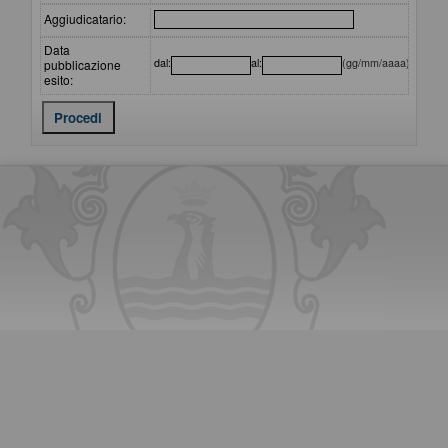
Aggiudicatario:
Data
dal:
al:
(gg/mm/aaaa)
pubblicazione
esito: