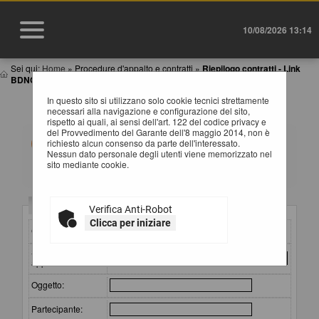
10/08/2026 13:14
Sei qui:
Home
»
Procedure d'appalto e contratti
»
Riepilogo contratti - Link
BDNCP
In questo sito si utilizzano solo cookie tecnici strettamente
RIEPILOGO CONTRATTI
necessari alla navigazione e configurazione del sito,
rispetto ai quali, ai sensi dell'art. 122 del codice privacy e
del Provvedimento del Garante dell'8 maggio 2014, non è
Informazioni relative alla trasparenza sugli appalti
richiesto alcun consenso da parte dell'interessato.
affidati secondo il D.Lgs. 36/2023.
Nessun dato personale degli utenti viene memorizzato nel
Impostare un criterio di ricerca per consultare i dati. In
sito mediante cookie.
caso di estrazione di almeno un'occorrenza, è
disponibile sul campo CIG il link per consultare il
relativo dettaglio.
ATTENZIONE: per visualizzare le restanti colonne della
Criteri di ricerca
Verifica Anti-Robot
tabella estratta e quindi per scorrere la stessa in senso
orizzontale, si consiglia di utilizzare le frecce destra e
Clicca per iniziare
CIG:
sinistra della tastiera, oppure di tenere premuto lo scroll
wheel ("rotellina centrale") del mouse e spostare lo
Stazione
stesso a destra o sinistra. Si fa presente che alla fine di
appaltante :
questa pagina è a disposizione una barra di scorrimento
orizzontale.
Oggetto:
Partecipante: