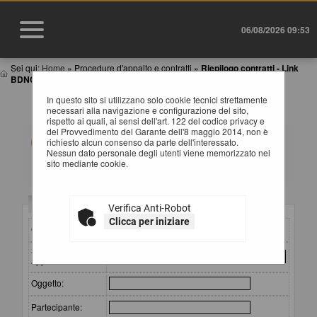
06/08/2026 09:53
Sei qui:
Home
»
Procedure d'appalto e contratti
»
Riepilogo contratti - Link
BDNCP
In questo sito si utilizzano solo cookie tecnici strettamente
RIEPILOGO CONTRATTI
necessari alla navigazione e configurazione del sito,
rispetto ai quali, ai sensi dell'art. 122 del codice privacy e
del Provvedimento del Garante dell'8 maggio 2014, non è
Informazioni relative alla trasparenza sugli appalti
richiesto alcun consenso da parte dell'interessato.
affidati secondo il D.Lgs. 36/2023.
Nessun dato personale degli utenti viene memorizzato nel
Impostare un criterio di ricerca per consultare i dati. In
sito mediante cookie.
caso di estrazione di almeno un'occorrenza, è
disponibile sul campo CIG il link per consultare il
relativo dettaglio.
ATTENZIONE: per visualizzare le restanti colonne della
Criteri di ricerca
Verifica Anti-Robot
tabella estratta e quindi per scorrere la stessa in senso
orizzontale, si consiglia di utilizzare le frecce destra e
Clicca per iniziare
CIG:
sinistra della tastiera, oppure di tenere premuto lo scroll
wheel ("rotellina centrale") del mouse e spostare lo
Stazione
stesso a destra o sinistra. Si fa presente che alla fine di
appaltante :
questa pagina è a disposizione una barra di scorrimento
orizzontale.
Oggetto:
Partecipante: