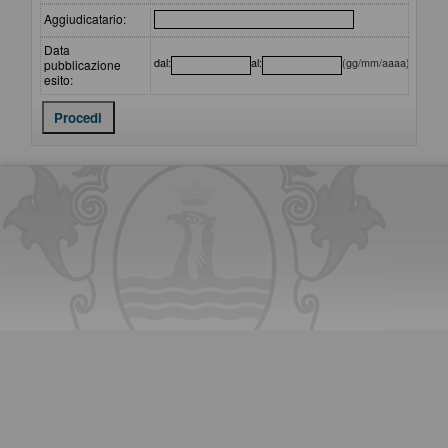
Aggiudicatario:
Data
dal:
al:
(gg/mm/aaaa)
pubblicazione
esito: