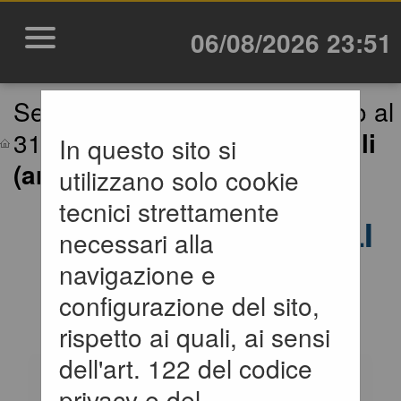
06/08/2026 23:51
Sei qui:
Home
»
Procedure fino al
31/12/2023
»
Prospetti annuali
In questo sito si
(art. 1 c. 32 L.190 de...
utilizzano solo cookie
tecnici strettamente
PROSPETTI ANNUALI
necessari alla
(ART. 1 C. 32 L.190
navigazione e
configurazione del sito,
DEL 6/11/2012)
rispetto ai quali, ai sensi
dell'art. 122 del codice
Tabelle riassuntive degli
privacy e del