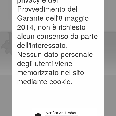
affidamenti di lavori,
Provvedimento del
servizi e forniture
Garante dell'8 maggio
(Adempimenti art.1
2014, non è richiesto
comma 32 Legge
alcun consenso da parte
190/2012). Selezionare
dell'interessato.
l'anno per accedere alla
Nessun dato personale
consultazione dei dati
degli utenti viene
pubblicati.
memorizzato nel sito
mediante cookie.
Verifica Anti-Robot