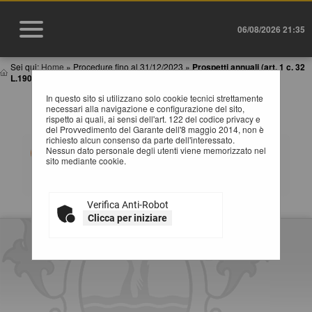
06/08/2026 21:35
Sei qui:
Home
»
Procedure fino al 31/12/2023
»
Prospetti annuali (art. 1 c. 32
L.190 de...
In questo sito si utilizzano solo cookie tecnici strettamente
PROSPETTI ANNUALI (ART. 1 C. 32 L.190 DEL
necessari alla navigazione e configurazione del sito,
6/11/2012)
rispetto ai quali, ai sensi dell'art. 122 del codice privacy e
del Provvedimento del Garante dell'8 maggio 2014, non è
richiesto alcun consenso da parte dell'interessato.
Tabelle riassuntive degli affidamenti di lavori, servizi e
Nessun dato personale degli utenti viene memorizzato nel
forniture (Adempimenti art.1 comma 32 Legge
sito mediante cookie.
190/2012). Selezionare l'anno per accedere alla
consultazione dei dati pubblicati.
Verifica Anti-Robot
Clicca per iniziare