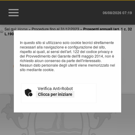
06/08/2026 07:19
Sei qui:
Home
»
Procedure fino al 31/12/2023
»
Prospetti annuali (art. 1 c. 32
L.190 de...
In questo sito si utilizzano solo cookie tecnici strettamente
PROSPETTI ANNUALI (ART. 1 C. 32 L.190 DEL
necessari alla navigazione e configurazione del sito,
6/11/2012)
rispetto ai quali, ai sensi dell'art. 122 del codice privacy e
del Provvedimento del Garante dell'8 maggio 2014, non è
richiesto alcun consenso da parte dell'interessato.
Tabelle riassuntive degli affidamenti di lavori, servizi e
Nessun dato personale degli utenti viene memorizzato nel
forniture (Adempimenti art.1 comma 32 Legge
sito mediante cookie.
190/2012). Selezionare l'anno per accedere alla
consultazione dei dati pubblicati.
Verifica Anti-Robot
Clicca per iniziare