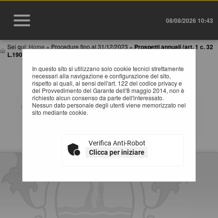
08/08/2026 10:43
Sei qui:
Home
»
Procedure fino al 31/12/2023
»
Prospetti annuali (art. 1 c. 32
L.190 de...
In questo sito si utilizzano solo cookie tecnici strettamente
PROSPETTI ANNUALI (ART. 1 C. 32 L.190 DEL
necessari alla navigazione e configurazione del sito,
6/11/2012)
rispetto ai quali, ai sensi dell'art. 122 del codice privacy e
del Provvedimento del Garante dell'8 maggio 2014, non è
richiesto alcun consenso da parte dell'interessato.
Tabelle riassuntive degli affidamenti di lavori, servizi e
Nessun dato personale degli utenti viene memorizzato nel
forniture (Adempimenti art.1 comma 32 Legge
sito mediante cookie.
190/2012). Selezionare l'anno per accedere alla
consultazione dei dati pubblicati.
Verifica Anti-Robot
Clicca per iniziare