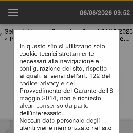
06/08/2026 09:52
Sei qui:
Home
»
Procedure fino al 31/12/2023
»
Prospetti annuali (art. 1 c. 32 L.190 de...
In questo sito si utilizzano solo
cookie tecnici strettamente
PROSPETTI ANNUALI (ART.
necessari alla navigazione e
1 C. 32 L.190 DEL 6/11/2012)
configurazione del sito, rispetto
ai quali, ai sensi dell'art. 122 del
codice privacy e del
Tabelle riassuntive degli
Provvedimento del Garante dell'8
affidamenti di lavori, servizi e
maggio 2014, non è richiesto
forniture (Adempimenti art.1
alcun consenso da parte
comma 32 Legge 190/2012).
dell'interessato.
Selezionare l'anno per accedere
Nessun dato personale degli
alla consultazione dei dati
utenti viene memorizzato nel sito
pubblicati.