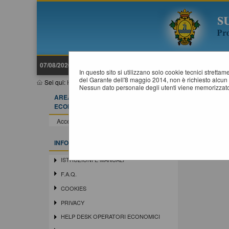
07/08/2026 12:21
In questo sito si utilizzano solo cookie tecnici stretta
del Garante dell'8 maggio 2014, non è richiesto alcun 
Sei qui:
Home
»
Procedure fino al 31/12/2023
»
Prospetti annuali (
Nessun dato personale degli utenti viene memorizzato
AREA RISERVATA OPERATORE
P
ECONOMICO
Accedi - Registrati
INFORMAZIONI
ISTRUZIONI E MANUALI
F.A.Q.
COOKIES
PRIVACY
HELP DESK OPERATORI ECONOMICI