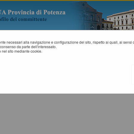
mente necessari alla navigazione e configurazione del sito, rispetto ai quali, ai sens
consenso da parte dell'interessato.
art. 1 c. 32 L.190 de...
 nel sito mediante cookie.
ROSPETTI ANNUALI (ART. 1 C. 32 L.190 DEL 6/11/2012)
Tabelle riassuntive degli affidamenti di lavori, servizi e forniture (Adempim
accedere alla consultazione dei dati pubblicati.