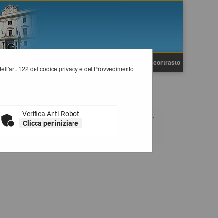
A
A
Grafica
Testo
Alto contrasto
A
i dell'art. 122 del codice privacy e del Provvedimento
Verifica Anti-Robot
enti art.1 comma 32 Legge 190/2012). Selezionare l'anno per
Clicca per iniziare