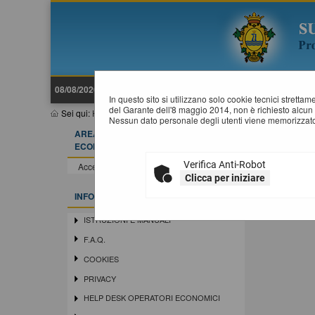
08/08/2026 14:53
In questo sito si utilizzano solo cookie tecnici stretta
del Garante dell'8 maggio 2014, non è richiesto alcun 
Sei qui:
Home
»
Procedure fino al 31/12/2023
»
Prospetti annuali (
Nessun dato personale degli utenti viene memorizzato
AREA RISERVATA OPERATORE
P
ECONOMICO
Verifica Anti-Robot
Accedi - Registrati
Clicca per iniziare
INFORMAZIONI
ISTRUZIONI E MANUALI
F.A.Q.
COOKIES
PRIVACY
HELP DESK OPERATORI ECONOMICI