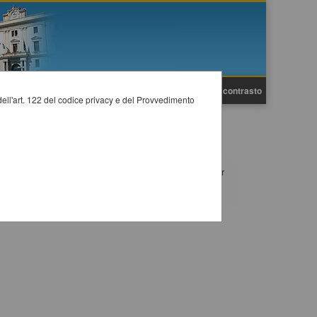
A
A
Grafica
Testo
Alto contrasto
A
i dell'art. 122 del codice privacy e del Provvedimento
enti art.1 comma 32 Legge 190/2012). Selezionare l'anno per