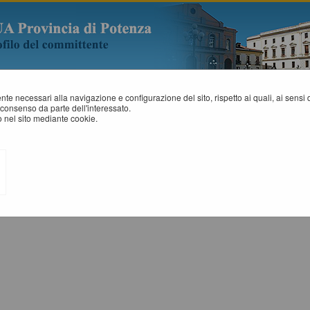
mente necessari alla navigazione e configurazione del sito, rispetto ai quali, ai sens
consenso da parte dell'interessato.
art. 1 c. 32 L.190 de...
 nel sito mediante cookie.
ROSPETTI ANNUALI (ART. 1 C. 32 L.190 DEL 6/11/2012)
Tabelle riassuntive degli affidamenti di lavori, servizi e forniture (Adempim
accedere alla consultazione dei dati pubblicati.