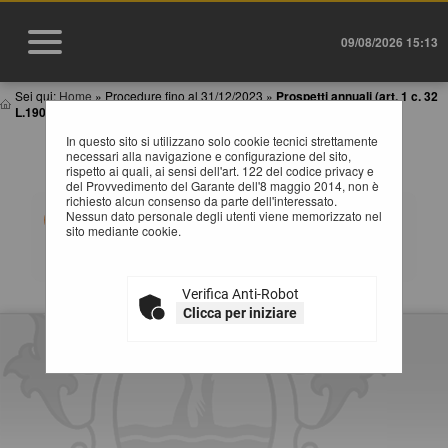
09/08/2026 15:13
Sei qui:
Home
»
Procedure fino al 31/12/2023
»
Prospetti annuali (art. 1 c. 32
L.190 de...
In questo sito si utilizzano solo cookie tecnici strettamente
PROSPETTI ANNUALI (ART. 1 C. 32 L.190 DEL
necessari alla navigazione e configurazione del sito,
6/11/2012)
rispetto ai quali, ai sensi dell'art. 122 del codice privacy e
del Provvedimento del Garante dell'8 maggio 2014, non è
richiesto alcun consenso da parte dell'interessato.
Tabelle riassuntive degli affidamenti di lavori, servizi e
Nessun dato personale degli utenti viene memorizzato nel
forniture (Adempimenti art.1 comma 32 Legge
sito mediante cookie.
190/2012). Selezionare l'anno per accedere alla
consultazione dei dati pubblicati.
Verifica Anti-Robot
Clicca per iniziare