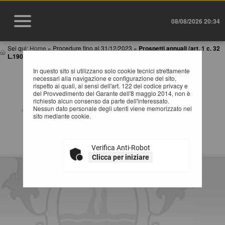
08/08/2026 20:34
Sei qui:
Home
»
Procedure fino al 31/12/2023
»
Prospetti annuali (art. 1 c. 32
L.190 de...
In questo sito si utilizzano solo cookie tecnici strettamente
PROSPETTI ANNUALI (ART. 1 C. 32 L.190 DEL
necessari alla navigazione e configurazione del sito,
6/11/2012)
rispetto ai quali, ai sensi dell'art. 122 del codice privacy e
del Provvedimento del Garante dell'8 maggio 2014, non è
richiesto alcun consenso da parte dell'interessato.
Tabelle riassuntive degli affidamenti di lavori, servizi e
Nessun dato personale degli utenti viene memorizzato nel
forniture (Adempimenti art.1 comma 32 Legge
sito mediante cookie.
190/2012). Selezionare l'anno per accedere alla
consultazione dei dati pubblicati.
Verifica Anti-Robot
Clicca per iniziare