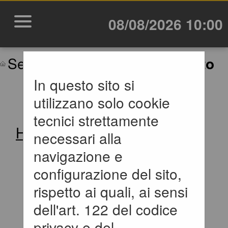
08/08/2026 10:00
Sei qui:
Home
»
Mappa del sito
In questo sito si
MAPPA SITO
utilizzano solo cookie
tecnici strettamente
Home
necessari alla
navigazione e
Informazioni
configurazione del sito,
Istruzioni e manuali
rispetto ai quali, ai sensi
dell'art. 122 del codice
F.A.Q.
privacy e del