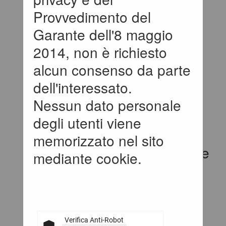
Provvedimento del
Cookies
Garante dell'8 maggio
Privacy
2014, non è richiesto
alcun consenso da parte
Help desk operatori
dell'interessato.
economici
Nessun dato personale
degli utenti viene
News
memorizzato nel sito
Atti e documenti di carattere
mediante cookie.
generale riferiti a tutte le
procedure
Avvisi, comunicazioni e
Verifica Anti-Robot