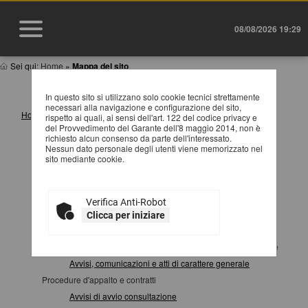
08/08/2026 19:29
Sei qui:
Home
»
Mappa del sito
MAPPA SITO
In questo sito si utilizzano solo cookie tecnici strettamente
necessari alla navigazione e configurazione del sito,
Home
rispetto ai quali, ai sensi dell'art. 122 del codice privacy e
del Provvedimento del Garante dell'8 maggio 2014, non è
Informazioni
richiesto alcun consenso da parte dell'interessato.
Istruzioni e manuali
Nessun dato personale degli utenti viene memorizzato nel
sito mediante cookie.
F.A.Q.
Cookies
Privacy
Verifica Anti-Robot
Help desk operatori economici
Clicca per iniziare
News
Atti e documenti di carattere generale riferiti a tutte le procedure
Avvisi, comunicazioni e atti di carattere generale
Procedure d'appalto e contratti
Avvisi di avvio consultazione