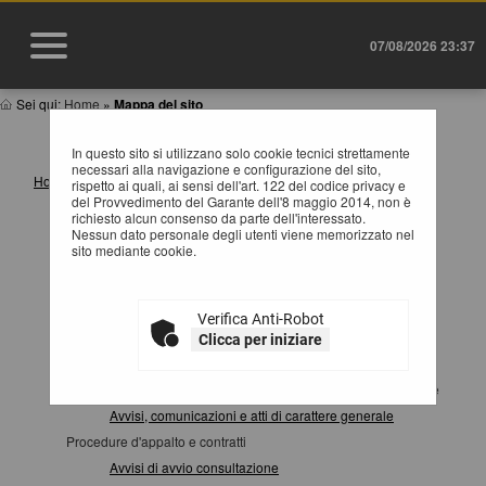
07/08/2026 23:37
Sei qui:
Home
»
Mappa del sito
MAPPA SITO
In questo sito si utilizzano solo cookie tecnici strettamente
necessari alla navigazione e configurazione del sito,
Home
rispetto ai quali, ai sensi dell'art. 122 del codice privacy e
del Provvedimento del Garante dell'8 maggio 2014, non è
Informazioni
richiesto alcun consenso da parte dell'interessato.
Istruzioni e manuali
Nessun dato personale degli utenti viene memorizzato nel
sito mediante cookie.
F.A.Q.
Cookies
Privacy
Verifica Anti-Robot
Help desk operatori economici
Clicca per iniziare
News
Atti e documenti di carattere generale riferiti a tutte le procedure
Avvisi, comunicazioni e atti di carattere generale
Procedure d'appalto e contratti
Avvisi di avvio consultazione