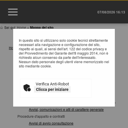
07/08/2026 16:13
Sei qui:
Home
»
Mappa del sito
MAPPA SITO
In questo sito si utilizzano solo cookie tecnici strettamente
necessari alla navigazione e configurazione del sito,
Home
rispetto ai quali, ai sensi dell'art. 122 del codice privacy e
del Provvedimento del Garante dell'8 maggio 2014, non è
Informazioni
richiesto alcun consenso da parte dell'interessato.
Istruzioni e manuali
Nessun dato personale degli utenti viene memorizzato nel
sito mediante cookie.
F.A.Q.
Cookies
Privacy
Verifica Anti-Robot
Help desk operatori economici
Clicca per iniziare
News
Atti e documenti di carattere generale riferiti a tutte le procedure
Avvisi, comunicazioni e atti di carattere generale
Procedure d'appalto e contratti
Avvisi di avvio consultazione