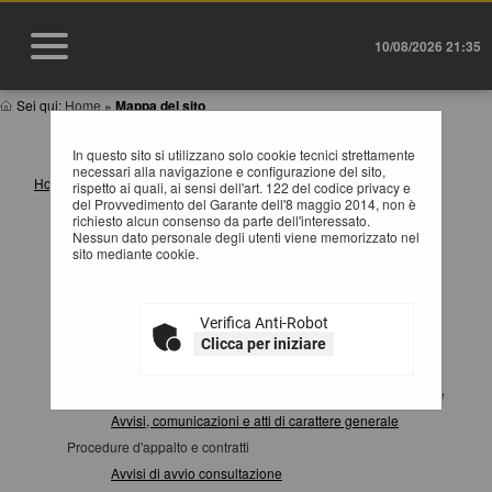
10/08/2026 21:35
Sei qui:
Home
»
Mappa del sito
MAPPA SITO
In questo sito si utilizzano solo cookie tecnici strettamente
necessari alla navigazione e configurazione del sito,
Home
rispetto ai quali, ai sensi dell'art. 122 del codice privacy e
del Provvedimento del Garante dell'8 maggio 2014, non è
Informazioni
richiesto alcun consenso da parte dell'interessato.
Istruzioni e manuali
Nessun dato personale degli utenti viene memorizzato nel
sito mediante cookie.
F.A.Q.
Cookies
Privacy
Verifica Anti-Robot
Help desk operatori economici
Clicca per iniziare
News
Atti e documenti di carattere generale riferiti a tutte le procedure
Avvisi, comunicazioni e atti di carattere generale
Procedure d'appalto e contratti
Avvisi di avvio consultazione