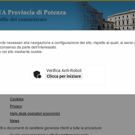
mente necessari alla navigazione e configurazione del sito, rispetto ai quali, ai sens
consenso da parte dell'interessato.
 nel sito mediante cookie.
APPA SITO
Verifica Anti-Robot
Clicca per iniziare
nformazioni
Istruzioni e manuali
F.A.Q.
Cookies
Privacy
Help desk operatori economici
News
tti e documenti di carattere generale riferiti a tutte le procedure
Avvisi, comunicazioni e atti di carattere generale