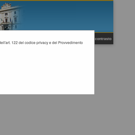
A
A
Grafica
Testo
Alto contrasto
A
i dell'art. 122 del codice privacy e del Provvedimento