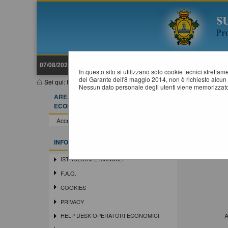
07/08/2026 10:16
In questo sito si utilizzano solo cookie tecnici stretta
del Garante dell'8 maggio 2014, non è richiesto alcun 
Sei qui:
Home
»
Mappa del sito
Nessun dato personale degli utenti viene memorizzato
AREA RISERVATA OPERATORE
M
ECONOMICO
Home
Accedi - Registrati
I
INFORMAZIONI
ISTRUZIONI E MANUALI
F.A.Q.
COOKIES
PRIVACY
A
HELP DESK OPERATORI ECONOMICI