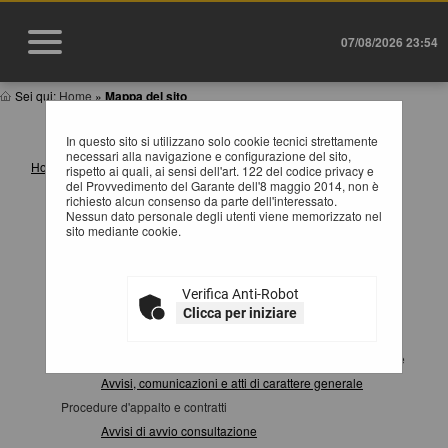
07/08/2026 23:54
Sei qui:
Home
»
Mappa del sito
MAPPA SITO
In questo sito si utilizzano solo cookie tecnici strettamente
necessari alla navigazione e configurazione del sito,
Home
rispetto ai quali, ai sensi dell'art. 122 del codice privacy e
del Provvedimento del Garante dell'8 maggio 2014, non è
Informazioni
richiesto alcun consenso da parte dell'interessato.
Istruzioni e manuali
Nessun dato personale degli utenti viene memorizzato nel
sito mediante cookie.
F.A.Q.
Cookies
Privacy
Verifica Anti-Robot
Help desk operatori economici
Clicca per iniziare
News
Atti e documenti di carattere generale riferiti a tutte le procedure
Avvisi, comunicazioni e atti di carattere generale
Procedure d'appalto e contratti
Avvisi di avvio consultazione