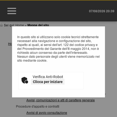
07/08/2026 20:39
Sei qui:
Home
»
Mappa del sito
MAPPA SITO
In questo sito si utilizzano solo cookie tecnici strettamente
necessari alla navigazione e configurazione del sito,
Home
rispetto ai quali, ai sensi dell'art. 122 del codice privacy e
del Provvedimento del Garante dell'8 maggio 2014, non è
Informazioni
richiesto alcun consenso da parte dell'interessato.
Istruzioni e manuali
Nessun dato personale degli utenti viene memorizzato nel
sito mediante cookie.
F.A.Q.
Cookies
Privacy
Verifica Anti-Robot
Help desk operatori economici
Clicca per iniziare
News
Atti e documenti di carattere generale riferiti a tutte le procedure
Avvisi, comunicazioni e atti di carattere generale
Procedure d'appalto e contratti
Avvisi di avvio consultazione