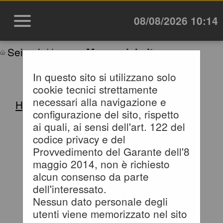
08/08/2026 10:14
Sei qui:
Home
»
Mappa del sito
In questo sito si utilizzano solo
MAPPA SITO
cookie tecnici strettamente
necessari alla navigazione e
Home
configurazione del sito, rispetto
Informazioni
ai quali, ai sensi dell'art. 122 del
codice privacy e del
Istruzioni e manuali
Provvedimento del Garante dell'8
maggio 2014, non è richiesto
F.A.Q.
alcun consenso da parte
Cookies
dell'interessato.
Nessun dato personale degli
Privacy
utenti viene memorizzato nel sito