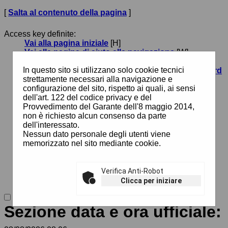
[
Salta al contenuto della pagina
]
Access key definite:
Vai alla pagina iniziale
[H]
Vai alla pagina di aiuto alla navigazione
[W]
Vai alla mappa del sito
[Y]
In questo sito si utilizzano solo cookie tecnici
Passa al testo con caratteri di dimensione standard
strettamente necessari alla navigazione e
[N]
configurazione del sito, rispetto ai quali, ai sensi
Passa al testo con caratteri di dimensione grande
dell'art. 122 del codice privacy e del
[B]
Provvedimento del Garante dell'8 maggio 2014,
Passa al testo con caratteri di dimensione molto
non è richiesto alcun consenso da parte
grande
[V]
dell'interessato.
Passa alla visualizzazione grafica
[G]
Nessun dato personale degli utenti viene
Passa alla visualizzazione solo testo
[T]
memorizzato nel sito mediante cookie.
Passa alla visualizzazione in alto contrasto e solo
testo
[X]
Salta alla ricerca di contenuti
[S]
Salta al menù
[1]
Verifica Anti-Robot
Salta al contenuto della pagina
[2]
Clicca per iniziare
Sezione data e ora ufficiale: