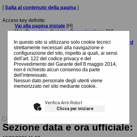
[
Salta al contenuto della pagina
]
Access key definite:
Vai alla pagina iniziale
[H]
Vai alla pagina di aiuto alla navigazione
[W]
Vai alla mappa del sito
[Y]
In questo sito si utilizzano solo cookie tecnici
Passa al testo con caratteri di dimensione standard
strettamente necessari alla navigazione e
[N]
configurazione del sito, rispetto ai quali, ai sensi
Passa al testo con caratteri di dimensione grande
dell'art. 122 del codice privacy e del
[B]
Provvedimento del Garante dell'8 maggio 2014,
Passa al testo con caratteri di dimensione molto
non è richiesto alcun consenso da parte
grande
[V]
dell'interessato.
Passa alla visualizzazione grafica
[G]
Nessun dato personale degli utenti viene
Passa alla visualizzazione solo testo
[T]
memorizzato nel sito mediante cookie.
Passa alla visualizzazione in alto contrasto e solo
testo
[X]
Salta alla ricerca di contenuti
[S]
Salta al menù
Verifica Anti-Robot
[1]
Salta al contenuto della pagina
[2]
Clicca per iniziare
Sezione data e ora ufficiale: