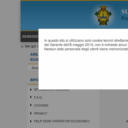
06/08/2026 17:49
In questo sito si utilizzano solo cookie tecnici stretta
del Garante dell'8 maggio 2014, non è richiesto alcun 
Sei qui:
Home
»
Mappa del sito
Nessun dato personale degli utenti viene memorizzato
AREA RISERVATA OPERATORE
M
ECONOMICO
Home
Accedi - Registrati
I
INFORMAZIONI
ISTRUZIONI E MANUALI
F.A.Q.
COOKIES
PRIVACY
A
HELP DESK OPERATORI ECONOMICI