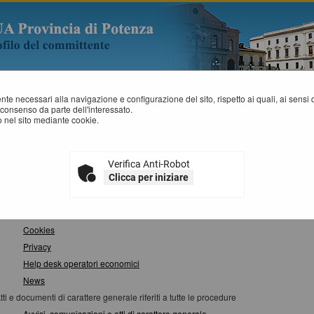
mente necessari alla navigazione e configurazione del sito, rispetto ai quali, ai sens
consenso da parte dell'interessato.
 nel sito mediante cookie.
APPA SITO
Verifica Anti-Robot
Clicca per iniziare
nformazioni
Istruzioni e manuali
F.A.Q.
Cookies
Privacy
Help desk operatori economici
News
tti e documenti di carattere generale riferiti a tutte le procedure
Avvisi, comunicazioni e atti di carattere generale