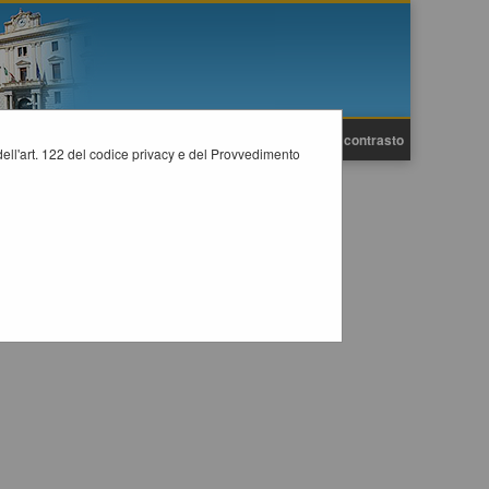
A
A
Grafica
Testo
Alto contrasto
A
i dell'art. 122 del codice privacy e del Provvedimento