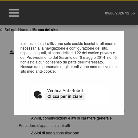
09/08/2026 12:56
Sei qui:
Home
»
Mappa del sito
MAPPA SITO
In questo sito si utilizzano solo cookie tecnici strettamente
necessari alla navigazione e configurazione del sito,
Home
rispetto ai quali, ai sensi dell'art. 122 del codice privacy e
del Provvedimento del Garante dell'8 maggio 2014, non è
Informazioni
richiesto alcun consenso da parte dell'interessato.
Istruzioni e manuali
Nessun dato personale degli utenti viene memorizzato nel
sito mediante cookie.
F.A.Q.
Cookies
Privacy
Verifica Anti-Robot
Help desk operatori economici
Clicca per iniziare
News
Atti e documenti di carattere generale riferiti a tutte le procedure
Avvisi, comunicazioni e atti di carattere generale
Procedure d'appalto e contratti
Avvisi di avvio consultazione