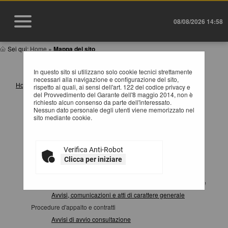
08/08/2026 14:58
Sei qui:
Home
»
Mappa del sito
MAPPA SITO
In questo sito si utilizzano solo cookie tecnici strettamente
necessari alla navigazione e configurazione del sito,
Home
rispetto ai quali, ai sensi dell'art. 122 del codice privacy e
del Provvedimento del Garante dell'8 maggio 2014, non è
Informazioni
richiesto alcun consenso da parte dell'interessato.
Istruzioni e manuali
Nessun dato personale degli utenti viene memorizzato nel
sito mediante cookie.
F.A.Q.
Cookies
Privacy
Verifica Anti-Robot
Help desk operatori economici
Clicca per iniziare
News
Atti e documenti di carattere generale riferiti a tutte le procedure
Avvisi, comunicazioni e atti di carattere generale
Procedure d'appalto e contratti
Avvisi di avvio consultazione