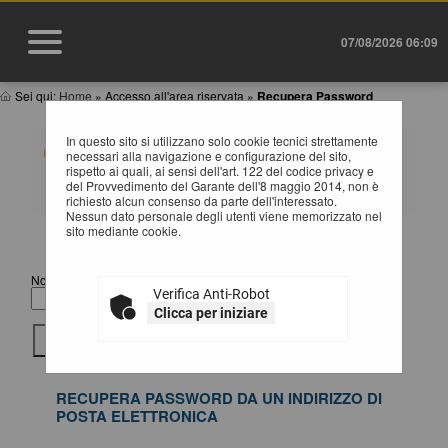
07/08/2026 06:09
Sei qui:
Home
»
Accesso all'area riservata
»
Recupera Password
In questo sito si utilizzano solo cookie tecnici strettamente
E' possibile recuperare la password inserendo il nome
necessari alla navigazione e configurazione del sito,
utente utilizzato per l'accesso al sito o l'indirizzo email
rispetto ai quali, ai sensi dell'art. 122 del codice privacy e
ad esso abbinato (entrambe informazioni assegnate in
del Provvedimento del Garante dell'8 maggio 2014, non è
fase di registrazione). Qualora non si disponga piÃ¹ del
richiesto alcun consenso da parte dell'interessato.
nome utente o della casella di posta elettronica
Nessun dato personale degli utenti viene memorizzato nel
associata, contattare l'amministrazione.
sito mediante cookie.
RECUPERA PASSWORD DA NOME UTENTE
Nome Utente
Verifica Anti-Robot
Clicca per iniziare
RECUPERA PASSWORD DA UN INDIRIZZO DI
POSTA ELETTRONICA