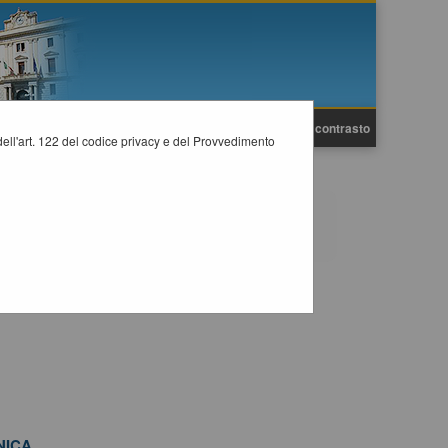
A
A
Grafica
Testo
Alto contrasto
A
i dell'art. 122 del codice privacy e del Provvedimento
accesso al sito o l'indirizzo email ad esso abbinato
isponga piÃ¹ del nome utente o della casella di posta
NICA