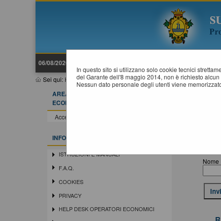
06/08/2026 11:17
In questo sito si utilizzano solo cookie tecnici stretta
del Garante dell'8 maggio 2014, non è richiesto alcun 
Sei qui:
Home
»
Accesso all'area riservata
»
Recupera Password
Nessun dato personale degli utenti viene memorizzato
AREA RISERVATA OPERATORE
ECONOMICO
Accedi - Registrati
INFORMAZIONI
R
ISTRUZIONI E MANUALI
Nome 
F.A.Q.
COOKIES
PRIVACY
HELP DESK OPERATORI ECONOMICI
R