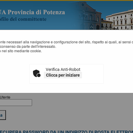
mente necessari alla navigazione e configurazione del sito, rispetto ai quali, ai sens
consenso da parte dell'interessato.
 nel sito mediante cookie.
E' possibile recuperare la password inserendo il nome utente utilizzato per l'
(entrambe informazioni assegnate in fase di registrazione). Qualora non si d
Verifica Anti-Robot
elettronica associata, contattare l'amministrazione.
Clicca per iniziare
ECUPERA PASSWORD DA NOME UTENTE
Utente
ECUPERA PASSWORD DA UN INDIRIZZO DI POSTA ELETTRO