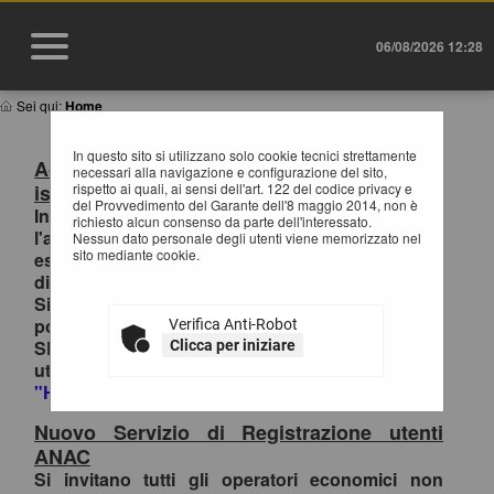
06/08/2026 12:28
Sei qui:
Home
In questo sito si utilizzano solo cookie tecnici strettamente
Accesso al Portale Gare con SPID/CIE:
necessari alla navigazione e configurazione del sito,
istruzioni
rispetto ai quali, ai sensi dell'art. 122 del codice privacy e
del Provvedimento del Garante dell'8 maggio 2014, non è
In ottemperanza alle normative vigenti AgID,
richiesto alcun consenso da parte dell'interessato.
l'accesso al portale gare è consentito
Nessun dato personale degli utenti viene memorizzato nel
sito mediante cookie.
esclusivamente tramite i sistemi di identità
digitale.
Si invitano pertanto gli OO.EE. registrati al
portale che effettuano il primo accesso con
Verifica Anti-Robot
SPID/CIE, ad inviare la richiesta di collegamento
Clicca per iniziare
utenza-SPID esclusivamente tramite la funzione
"HELP DESK OPERATORI ECONOMICI
.
Nuovo Servizio di Registrazione utenti
ANAC
Si invitano tutti gli operatori economici non