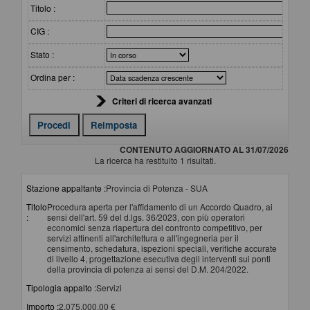
Titolo :
CIG :
Stato :
Ordina per :
Criteri di ricerca avanzati
CONTENUTO AGGIORNATO AL 31/07/2026
La ricerca ha restituito 1 risultati.
Stazione appaltante :
Provincia di Potenza - SUA
Titolo
Procedura aperta per l'affidamento di un Accordo Quadro, ai
:
sensi dell'art. 59 del d.lgs. 36/2023, con più operatori
economici senza riapertura del confronto competitivo, per
servizi attinenti all'architettura e all'ingegneria per il
censimento, schedatura, ispezioni speciali, verifiche accurate
di livello 4, progettazione esecutiva degli interventi sui ponti
della provincia di potenza ai sensi del D.M. 204/2022.
Tipologia appalto :
Servizi
Importo :
2.075.000,00 €