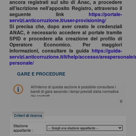
ancora registrati sul sito di Anac, a procedere
all'iscrizione nell'apposito Registro, attraverso il
seguente link
https://portale-
servizi.anticorruzione.it/user-provisioning/
Si precisa che, dopo aver creato le credenziali
ANAC, è necessario accedere al portale tramite
SPID e procedere alla creazione del profilo di
Operatore Economico. Per maggiori
informazioni, consultare la guida
https://guida-
servizi.anticorruzione.it/it/help/accesso/areapersonale/
personale/
GARE E PROCEDURE
All'interno di questa sezione è possibile consultare i
bandi di gara secondo i tempi previsti dalla normativa
dei contratti.
I dati di dettaglio delle procedure pubbliche sono
consultabili selezionando il collegamento "Visualizza
Scheda".
Criteri di ricerca
Stazione
appaltante :