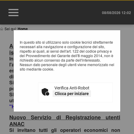
08/08/2026 12:02
Sei qui:
Home
In questo sito si utilizzano solo cookie tecnici strettamente
Accesso al Portale Gare con SPID/CIE:
necessari alla navigazione e configurazione del sito,
istruzioni
rispetto ai quali, ai sensi dell'art. 122 del codice privacy e
del Provvedimento del Garante dell'8 maggio 2014, non è
In ottemperanza alle normative vigenti AgID,
richiesto alcun consenso da parte dell'interessato.
l'accesso al portale gare è consentito
Nessun dato personale degli utenti viene memorizzato nel
sito mediante cookie.
esclusivamente tramite i sistemi di identità
digitale.
Si invitano pertanto gli OO.EE. registrati al
portale che effettuano il primo accesso con
Verifica Anti-Robot
SPID/CIE, ad inviare la richiesta di collegamento
Clicca per iniziare
utenza-SPID esclusivamente tramite la funzione
"HELP DESK OPERATORI ECONOMICI
.
Nuovo Servizio di Registrazione utenti
ANAC
Si invitano tutti gli operatori economici non