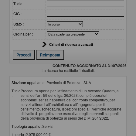
Titolo :
CIG :
Stato :
Ordina per :
Criteri di ricerca avanzati
CONTENUTO AGGIORNATO AL 31/07/2026
La ricerca ha restituito 1 risultati.
Stazione appaltante :
Provincia di Potenza - SUA
Titolo
Procedura aperta per l'affidamento di un Accordo Quadro, ai
:
sensi dell'art. 59 del d.lgs. 36/2023, con più operatori
economici senza riapertura del confronto competitivo, per
servizi attinenti all'architettura e all'ingegneria per il
censimento, schedatura, ispezioni speciali, verifiche accurate
di livello 4, progettazione esecutiva degli interventi sui ponti
della provincia di potenza ai sensi del D.M. 204/2022.
Tipologia appalto :
Servizi
Importo :
2.075.000,00 €