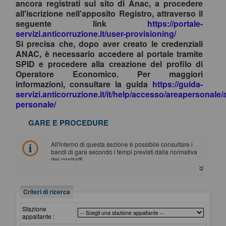
ancora registrati sul sito di Anac, a procedere
all'iscrizione nell'apposito Registro, attraverso il
seguente link
https://portale-
servizi.anticorruzione.it/user-provisioning/
Si precisa che, dopo aver creato le credenziali
ANAC, è necessario accedere al portale tramite
SPID e procedere alla creazione del profilo di
Operatore Economico. Per maggiori
informazioni, consultare la guida
https://guida-
servizi.anticorruzione.it/it/help/accesso/areapersonale/
personale/
GARE E PROCEDURE
All'interno di questa sezione è possibile consultare i
bandi di gara secondo i tempi previsti dalla normativa
dei contratti.
I dati di dettaglio delle procedure pubbliche sono
consultabili selezionando il collegamento "Visualizza
Scheda".
Criteri di ricerca
Stazione
appaltante :