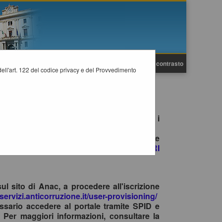
A
A
Grafica
Testo
Alto contrasto
A
i dell'art. 122 del codice privacy e del Provvedimento
e gare è consentito esclusivamente tramite i
no il primo accesso con SPID/CIE, ad inviare
ite la funzione
"HELP DESK OPERATORI
sul sito di Anac, a procedere all'iscrizione
-servizi.anticorruzione.it/user-provisioning/
ssario accedere al portale tramite SPID e
 Per maggiori informazioni, consultare la