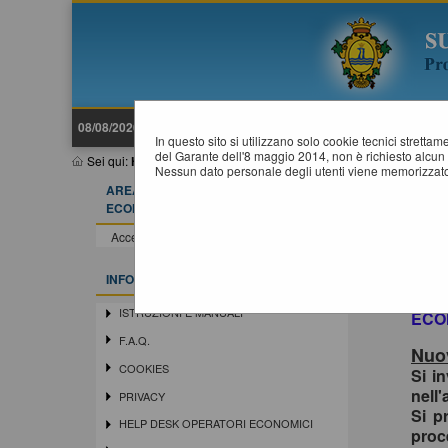
08/08/2026 13:29
In questo sito si utilizzano solo cookie tecnici stretta
del Garante dell'8 maggio 2014, non è richiesto alcun 
Sei qui:
Home
Nessun dato personale degli utenti viene memorizzato
AREA RISERVATA OPERATORE
ECONOMICO
Acce
In o
Accedi - Registrati
siste
Si in
INFORMAZIONI
la r
ISTRUZIONI E MANUALI
ECO
F.A.Q.
Nuov
COOKIES
Si i
nell'
PRIVACY
Si p
HELP DESK OPERATORI ECONOMICI
proc