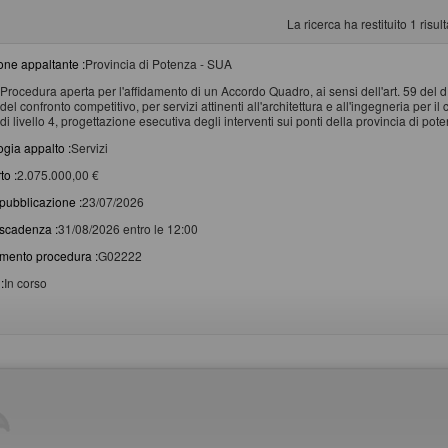
La ricerca ha restituito 1 risulta
one appaltante :
Provincia di Potenza - SUA
Procedura aperta per l'affidamento di un Accordo Quadro, ai sensi dell'art. 59 del 
del confronto competitivo, per servizi attinenti all'architettura e all'ingegneria per 
di livello 4, progettazione esecutiva degli interventi sui ponti della provincia di po
ogia appalto :
Servizi
to :
2.075.000,00 €
pubblicazione :
23/07/2026
scadenza :
31/08/2026 entro le 12:00
imento procedura :
G02222
:
In corso