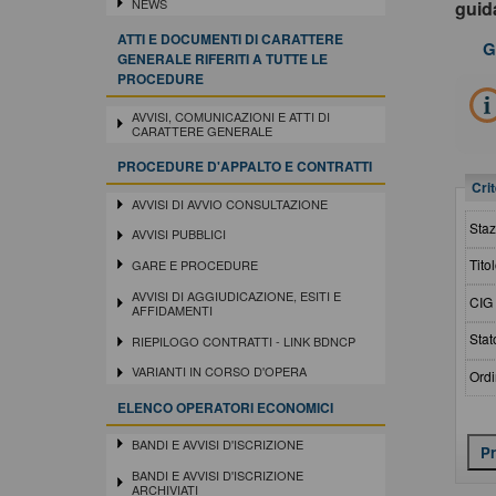
NEWS
gui
ATTI E DOCUMENTI DI CARATTERE
G
GENERALE RIFERITI A TUTTE LE
PROCEDURE
AVVISI, COMUNICAZIONI E ATTI DI
CARATTERE GENERALE
PROCEDURE D'APPALTO E CONTRATTI
Crit
AVVISI DI AVVIO CONSULTAZIONE
Staz
AVVISI PUBBLICI
Titol
GARE E PROCEDURE
AVVISI DI AGGIUDICAZIONE, ESITI E
CIG 
AFFIDAMENTI
Stat
RIEPILOGO CONTRATTI - LINK BDNCP
VARIANTI IN CORSO D'OPERA
Ordi
ELENCO OPERATORI ECONOMICI
BANDI E AVVISI D'ISCRIZIONE
BANDI E AVVISI D'ISCRIZIONE
ARCHIVIATI