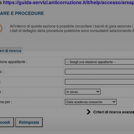
da
https://guida-servizi.anticorruzione.it/it/help/accesso/are
ARE E PROCEDURE
All'interno di questa sezione è possibile consultare i bandi di gara secondo i t
I dati di dettaglio delle procedure pubbliche sono consultabili selezionando 
eri di ricerca
ione appaltante :
o :
:
o :
na per :
Criteri di ricerca avanza