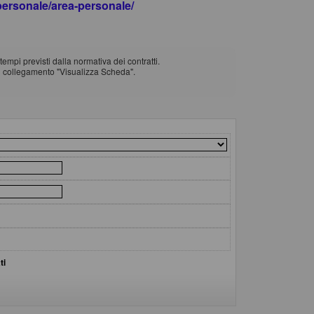
apersonale/area-personale/
empi previsti dalla normativa dei contratti.
il collegamento "Visualizza Scheda".
ti