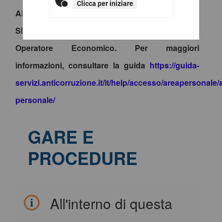
Clicca per iniziare
ANAC, è necessario accedere al portale tramite
SPID e procedere alla creazione del profilo di
Operatore Economico. Per maggiori
informazioni, consultare la guida
https://guida-
servizi.anticorruzione.it/it/help/accesso/areapersonale/
personale/
GARE E
PROCEDURE
All'interno di questa
sezione è possibile