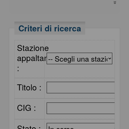
consultare i bandi di
gara secondo i tempi
Criteri di ricerca
previsti dalla normativa
dei contratti.
Stazione
I dati di dettaglio delle
appaltante
procedure pubbliche
:
sono consultabili
selezionando il
Titolo :
collegamento
"Visualizza Scheda".
CIG :
Stato :