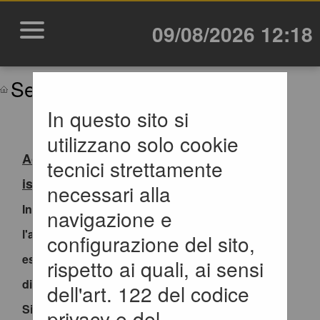
09/08/2026 12:18
Sei qui:
Home
In questo sito si
utilizzano solo cookie
Accesso al Portale Gare con SPID/CIE:
tecnici strettamente
istruzioni
necessari alla
In ottemperanza alle normative vigenti AgID,
navigazione e
l'accesso al portale gare è consentito
configurazione del sito,
esclusivamente tramite i sistemi di identità
rispetto ai quali, ai sensi
digitale.
dell'art. 122 del codice
Si invitano pertanto gli OO.EE. registrati al
privacy e del