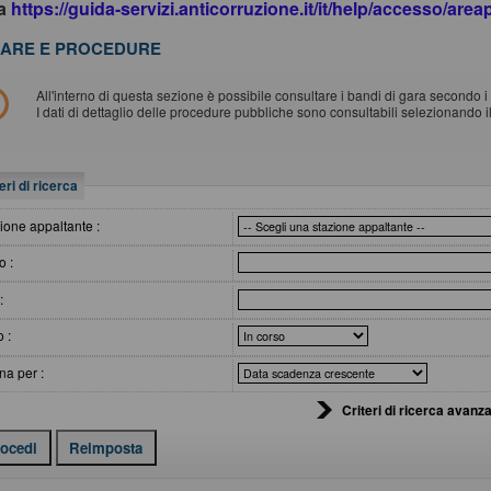
da
https://guida-servizi.anticorruzione.it/it/help/accesso/are
ARE E PROCEDURE
All'interno di questa sezione è possibile consultare i bandi di gara secondo i t
I dati di dettaglio delle procedure pubbliche sono consultabili selezionando 
eri di ricerca
ione appaltante :
o :
:
o :
na per :
Criteri di ricerca avanza