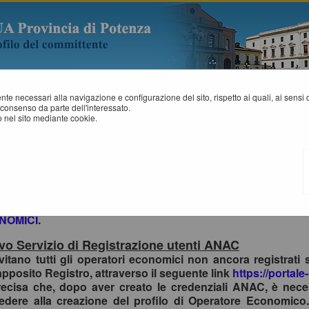
mente necessari alla navigazione e configurazione del sito, rispetto ai quali, ai sens
consenso da parte dell'interessato.
 nel sito mediante cookie.
sso al Portale Gare con SPID/CIE: istruzioni
ttemperanza alle normative vigenti AgID, l'accesso al portal
mi di identità digitale.
vitano pertanto gli OO.EE. registrati al portale che effettua
ichiesta di collegamento utenza-SPID esclusivamente tram
NOMICI
.
o Servizio di Registrazione utenti ANAC
nvitano tutti gli operatori economici non ancora registrati 
apposito Registro, attraverso il seguente link
https://portale
recisa che, dopo aver creato le credenziali ANAC, è nece
edere alla creazione del profilo di Operatore Economico.