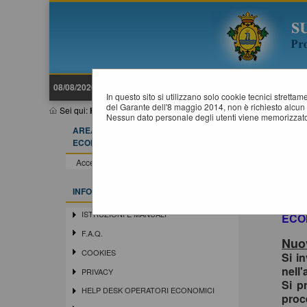
08/08/2026 21:15
In questo sito si utilizzano solo cookie tecnici stretta
del Garante dell'8 maggio 2014, non è richiesto alcun 
Sei qui:
Home
Nessun dato personale degli utenti viene memorizzato
AREA RISERVATA OPERATORE
ECONOMICO
Acce
In o
Accedi - Registrati
siste
Si in
INFORMAZIONI
la r
ISTRUZIONI E MANUALI
ECO
F.A.Q.
Nuov
COOKIES
Si i
nell'
PRIVACY
Si p
HELP DESK OPERATORI ECONOMICI
proc