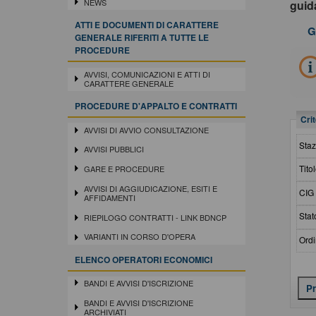
NEWS
gui
ATTI E DOCUMENTI DI CARATTERE
G
GENERALE RIFERITI A TUTTE LE
PROCEDURE
AVVISI, COMUNICAZIONI E ATTI DI
CARATTERE GENERALE
PROCEDURE D'APPALTO E CONTRATTI
Crit
AVVISI DI AVVIO CONSULTAZIONE
Staz
AVVISI PUBBLICI
Titol
GARE E PROCEDURE
AVVISI DI AGGIUDICAZIONE, ESITI E
CIG 
AFFIDAMENTI
Stat
RIEPILOGO CONTRATTI - LINK BDNCP
VARIANTI IN CORSO D'OPERA
Ordi
ELENCO OPERATORI ECONOMICI
BANDI E AVVISI D'ISCRIZIONE
BANDI E AVVISI D'ISCRIZIONE
ARCHIVIATI