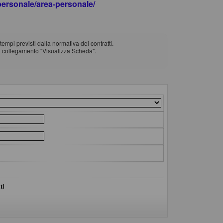
apersonale/area-personale/
empi previsti dalla normativa dei contratti.
il collegamento "Visualizza Scheda".
ti