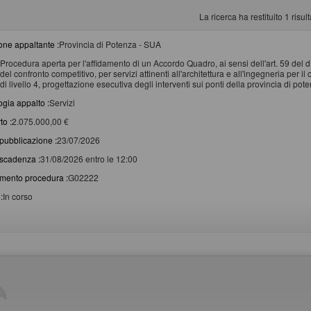
La ricerca ha restituito 1 risulta
one appaltante :
Provincia di Potenza - SUA
Procedura aperta per l'affidamento di un Accordo Quadro, ai sensi dell'art. 59 del 
del confronto competitivo, per servizi attinenti all'architettura e all'ingegneria per 
di livello 4, progettazione esecutiva degli interventi sui ponti della provincia di po
ogia appalto :
Servizi
to :
2.075.000,00 €
pubblicazione :
23/07/2026
scadenza :
31/08/2026 entro le 12:00
imento procedura :
G02222
:
In corso