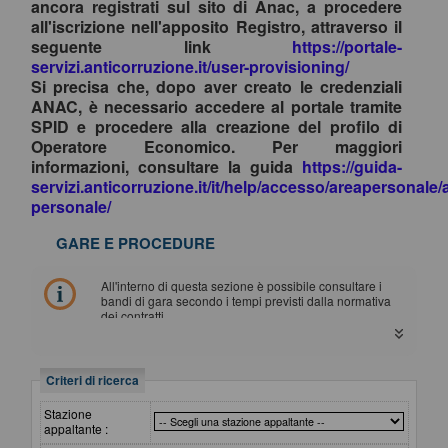
ancora registrati sul sito di Anac, a procedere
all'iscrizione nell'apposito Registro, attraverso il
seguente link
https://portale-
servizi.anticorruzione.it/user-provisioning/
Si precisa che, dopo aver creato le credenziali
ANAC, è necessario accedere al portale tramite
SPID e procedere alla creazione del profilo di
Operatore Economico. Per maggiori
informazioni, consultare la guida
https://guida-
servizi.anticorruzione.it/it/help/accesso/areapersonale/
personale/
GARE E PROCEDURE
All'interno di questa sezione è possibile consultare i
bandi di gara secondo i tempi previsti dalla normativa
dei contratti.
I dati di dettaglio delle procedure pubbliche sono
consultabili selezionando il collegamento "Visualizza
Scheda".
Criteri di ricerca
Stazione
appaltante :