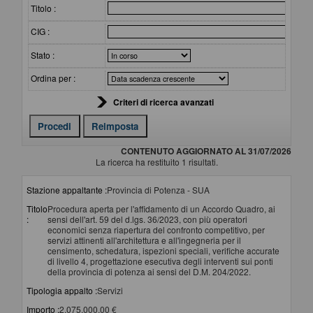
Titolo :
CIG :
Stato :
Ordina per :
Criteri di ricerca avanzati
CONTENUTO AGGIORNATO AL 31/07/2026
La ricerca ha restituito 1 risultati.
Stazione appaltante :
Provincia di Potenza - SUA
Titolo
Procedura aperta per l'affidamento di un Accordo Quadro, ai
:
sensi dell'art. 59 del d.lgs. 36/2023, con più operatori
economici senza riapertura del confronto competitivo, per
servizi attinenti all'architettura e all'ingegneria per il
censimento, schedatura, ispezioni speciali, verifiche accurate
di livello 4, progettazione esecutiva degli interventi sui ponti
della provincia di potenza ai sensi del D.M. 204/2022.
Tipologia appalto :
Servizi
Importo :
2.075.000,00 €