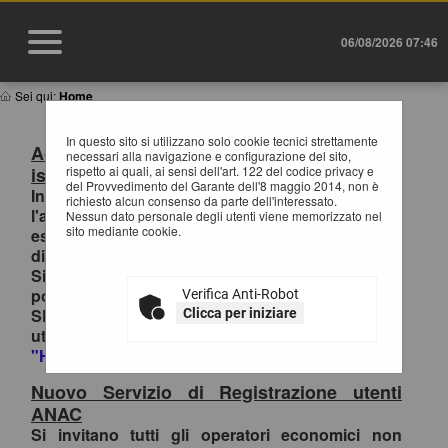
06/08/2026 07:46
Sei qui:
Home
In questo sito si utilizzano solo cookie tecnici strettamente
Accesso al Portale Gare con SPID/CIE:
necessari alla navigazione e configurazione del sito,
istruzioni
rispetto ai quali, ai sensi dell'art. 122 del codice privacy e
del Provvedimento del Garante dell'8 maggio 2014, non è
In ottemperanza alle normative vigenti AgID,
richiesto alcun consenso da parte dell'interessato.
l'accesso al portale gare è consentito
Nessun dato personale degli utenti viene memorizzato nel
sito mediante cookie.
esclusivamente tramite i sistemi di identità
digitale.
Si invitano pertanto gli OO.EE. registrati al
portale che effettuano il primo accesso con
Verifica Anti-Robot
SPID/CIE, ad inviare la richiesta di collegamento
Clicca per iniziare
utenza-SPID esclusivamente tramite la funzione
"HELP DESK OPERATORI ECONOMICI
.
Nuovo Servizio di Registrazione utenti
ANAC
Si invitano tutti gli operatori economici non