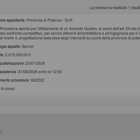
La ricerca ha restituito 1 risulta
one appaltante :
Provincia di Potenza - SUA
Procedura aperta per l'affidamento di un Accordo Quadro, ai sensi dell'art. 59 del 
del confronto competitivo, per servizi attinenti all'architettura e all'ingegneria per 
di livello 4, progettazione esecutiva degli interventi sui ponti della provincia di po
ogia appalto :
Servizi
to :
2.075.000,00 €
pubblicazione :
23/07/2026
scadenza :
31/08/2026 entro le 12:00
imento procedura :
G02222
:
In corso