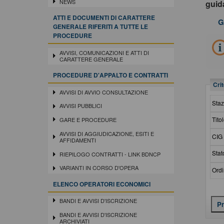
NEWS
gui
ATTI E DOCUMENTI DI CARATTERE
G
GENERALE RIFERITI A TUTTE LE
PROCEDURE
AVVISI, COMUNICAZIONI E ATTI DI
CARATTERE GENERALE
PROCEDURE D'APPALTO E CONTRATTI
Crit
AVVISI DI AVVIO CONSULTAZIONE
Staz
AVVISI PUBBLICI
Titol
GARE E PROCEDURE
AVVISI DI AGGIUDICAZIONE, ESITI E
CIG 
AFFIDAMENTI
Stat
RIEPILOGO CONTRATTI - LINK BDNCP
VARIANTI IN CORSO D'OPERA
Ordi
ELENCO OPERATORI ECONOMICI
BANDI E AVVISI D'ISCRIZIONE
BANDI E AVVISI D'ISCRIZIONE
ARCHIVIATI