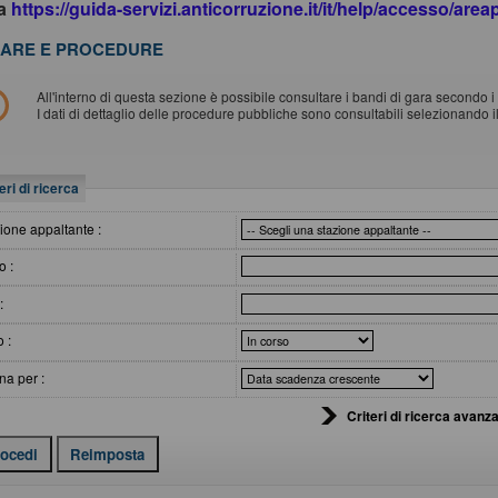
da
https://guida-servizi.anticorruzione.it/it/help/accesso/are
ARE E PROCEDURE
All'interno di questa sezione è possibile consultare i bandi di gara secondo i t
I dati di dettaglio delle procedure pubbliche sono consultabili selezionando 
eri di ricerca
ione appaltante :
o :
:
o :
na per :
Criteri di ricerca avanza