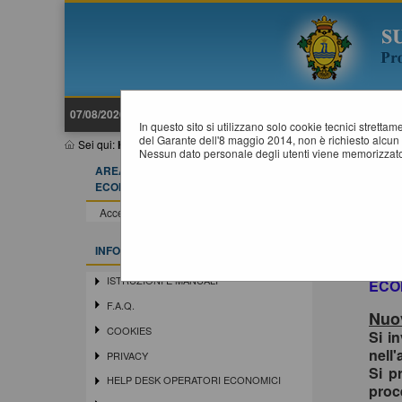
07/08/2026 18:30
In questo sito si utilizzano solo cookie tecnici stretta
del Garante dell'8 maggio 2014, non è richiesto alcun 
Sei qui:
Home
Nessun dato personale degli utenti viene memorizzato
AREA RISERVATA OPERATORE
ECONOMICO
Acce
In o
Accedi - Registrati
siste
Si in
INFORMAZIONI
la r
ISTRUZIONI E MANUALI
ECO
F.A.Q.
Nuov
COOKIES
Si i
nell'
PRIVACY
Si p
HELP DESK OPERATORI ECONOMICI
proc