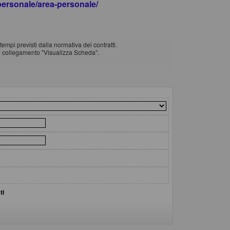
apersonale/area-personale/
empi previsti dalla normativa dei contratti.
il collegamento "Visualizza Scheda".
ti