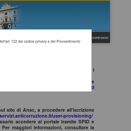
A
A
Grafica
Testo
Alto contrasto
A
i dell'art. 122 del codice privacy e del Provvedimento
e gare è consentito esclusivamente tramite i
no il primo accesso con SPID/CIE, ad inviare
ite la funzione
"HELP DESK OPERATORI
sul sito di Anac, a procedere all'iscrizione
-servizi.anticorruzione.it/user-provisioning/
ssario accedere al portale tramite SPID e
 Per maggiori informazioni, consultare la