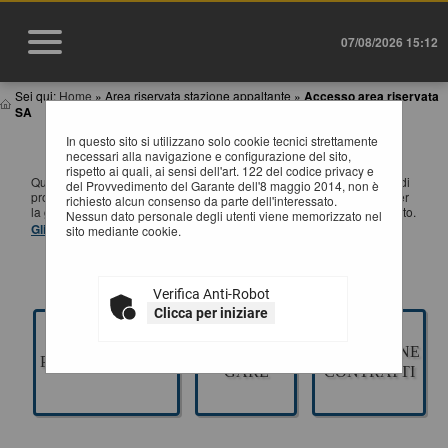
07/08/2026 15:12
Sei qui:
Home
»
Area riservata stazione appaltante
»
Accesso area riservata
SA
In questo sito si utilizzano solo cookie tecnici strettamente
ACCESSO AREA RISERVATA SA
necessari alla navigazione e configurazione del sito,
rispetto ai quali, ai sensi dell'art. 122 del codice privacy e
Questa sezione è dedicata agli applicativi per la gestione della fase di
del Provvedimento del Garante dell'8 maggio 2014, non è
progettazione di un appalto pubblico di Lavori, Servizi e Forniture, per
richiesto alcun consenso da parte dell'interessato.
la gestione della fase a evidenza pubblica ed esecuzione del contratto.
Nessun dato personale degli utenti viene memorizzato nel
Gli applicativi presenti sono ad uso esclusivo dell'Ente.
sito mediante cookie.
Verifica Anti-Robot
Clicca per iniziare
GESTIONE
ESECUZIONE
PROGETTAZIONE
GARE
CONTRATTI