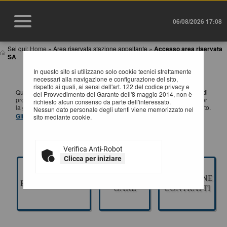
06/08/2026 17:08
Sei qui:
Home
»
Area riservata stazione appaltante
»
Accesso area riservata
SA
In questo sito si utilizzano solo cookie tecnici strettamente
ACCESSO AREA RISERVATA SA
necessari alla navigazione e configurazione del sito,
rispetto ai quali, ai sensi dell'art. 122 del codice privacy e
Questa sezione è dedicata agli applicativi per la gestione della fase di
del Provvedimento del Garante dell'8 maggio 2014, non è
progettazione di un appalto pubblico di Lavori, Servizi e Forniture, per
richiesto alcun consenso da parte dell'interessato.
la gestione della fase a evidenza pubblica ed esecuzione del contratto.
Nessun dato personale degli utenti viene memorizzato nel
Gli applicativi presenti sono ad uso esclusivo dell'Ente.
sito mediante cookie.
Verifica Anti-Robot
Clicca per iniziare
GESTIONE
ESECUZIONE
PROGETTAZIONE
GARE
CONTRATTI