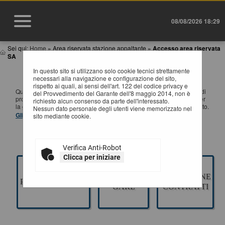
08/08/2026 18:29
Sei qui:
Home
»
Area riservata stazione appaltante
»
Accesso area riservata
SA
In questo sito si utilizzano solo cookie tecnici strettamente
ACCESSO AREA RISERVATA SA
necessari alla navigazione e configurazione del sito,
rispetto ai quali, ai sensi dell'art. 122 del codice privacy e
Questa sezione è dedicata agli applicativi per la gestione della fase di
del Provvedimento del Garante dell'8 maggio 2014, non è
progettazione di un appalto pubblico di Lavori, Servizi e Forniture, per
richiesto alcun consenso da parte dell'interessato.
la gestione della fase a evidenza pubblica ed esecuzione del contratto.
Nessun dato personale degli utenti viene memorizzato nel
Gli applicativi presenti sono ad uso esclusivo dell'Ente.
sito mediante cookie.
Verifica Anti-Robot
Clicca per iniziare
GESTIONE
ESECUZIONE
PROGETTAZIONE
GARE
CONTRATTI