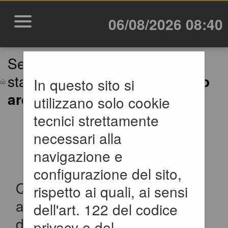
06/08/2026 08:40
Sei qui:
Home
»
Area riservata
stazione appaltante
»
Accesso
In questo sito si
area riservata SA
utilizzano solo cookie
tecnici strettamente
ACCESSO AREA
necessari alla
RISERVATA SA
navigazione e
configurazione del sito,
Questa sezione è dedicata
rispetto ai quali, ai sensi
agli applicativi per la gestione
dell'art. 122 del codice
della fase di progettazione di
privacy e del