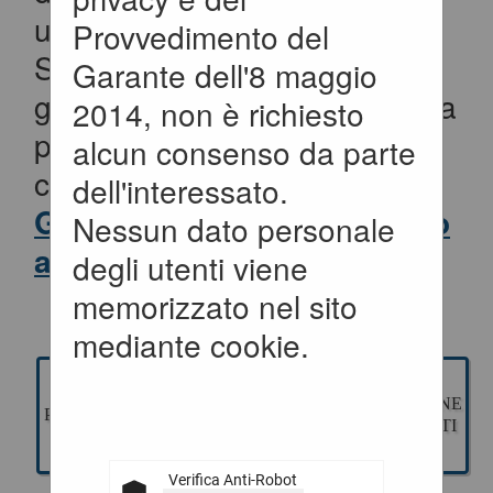
un appalto pubblico di Lavori,
Provvedimento del
Servizi e Forniture, per la
Garante dell'8 maggio
gestione della fase a evidenza
2014, non è richiesto
pubblica ed esecuzione del
alcun consenso da parte
contratto.
dell'interessato.
Gli applicativi presenti sono
Nessun dato personale
ad uso esclusivo dell'Ente.
degli utenti viene
memorizzato nel sito
mediante cookie.
GESTIONE
ESECUZIONE
PROGETTAZIONE
GARE
CONTRATTI
Verifica Anti-Robot