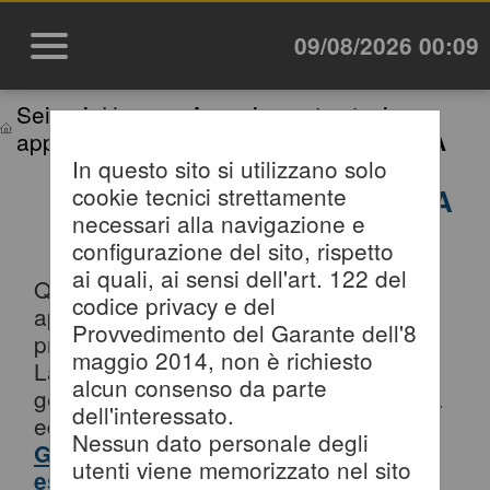
09/08/2026 00:09
Sei qui:
Home
»
Area riservata stazione
appaltante
»
Accesso area riservata SA
In questo sito si utilizzano solo
cookie tecnici strettamente
ACCESSO AREA RISERVATA
necessari alla navigazione e
SA
configurazione del sito, rispetto
ai quali, ai sensi dell'art. 122 del
Questa sezione è dedicata agli
codice privacy e del
applicativi per la gestione della fase di
Provvedimento del Garante dell'8
progettazione di un appalto pubblico di
maggio 2014, non è richiesto
Lavori, Servizi e Forniture, per la
alcun consenso da parte
gestione della fase a evidenza pubblica
dell'interessato.
ed esecuzione del contratto.
Nessun dato personale degli
Gli applicativi presenti sono ad uso
utenti viene memorizzato nel sito
esclusivo dell'Ente.