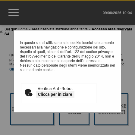
09/08/2026 10:04
Sei qui:
Home
»
Area riservata stazione appaltante
»
Accesso area riservata
SA
In questo sito si utilizzano solo cookie tecnici strettamente
ACCESSO AREA RISERVATA SA
necessari alla navigazione e configurazione del sito,
rispetto ai quali, ai sensi dell'art. 122 del codice privacy e
Questa sezione è dedicata agli applicativi per la gestione della fase di
del Provvedimento del Garante dell'8 maggio 2014, non è
progettazione di un appalto pubblico di Lavori, Servizi e Forniture, per
richiesto alcun consenso da parte dell'interessato.
la gestione della fase a evidenza pubblica ed esecuzione del contratto.
Nessun dato personale degli utenti viene memorizzato nel
Gli applicativi presenti sono ad uso esclusivo dell'Ente.
sito mediante cookie.
Verifica Anti-Robot
Clicca per iniziare
GESTIONE
ESECUZIONE
PROGETTAZIONE
GARE
CONTRATTI