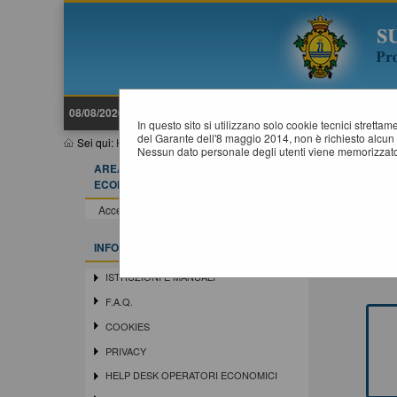
08/08/2026 07:07
In questo sito si utilizzano solo cookie tecnici stretta
del Garante dell'8 maggio 2014, non è richiesto alcun 
Sei qui:
Home
»
Area riservata stazione appaltante
»
Accesso are
Nessun dato personale degli utenti viene memorizzato
AREA RISERVATA OPERATORE
A
ECONOMICO
Questa 
Accedi - Registrati
gestio
Gli ap
INFORMAZIONI
ISTRUZIONI E MANUALI
F.A.Q.
COOKIES
PRIVACY
HELP DESK OPERATORI ECONOMICI