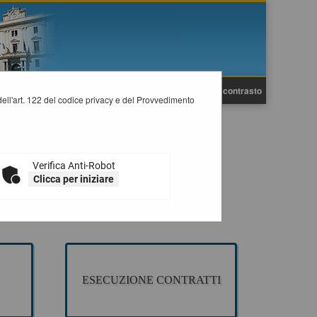
A
A
Grafica
Testo
Alto contrasto
A
i dell'art. 122 del codice privacy e del Provvedimento
 appalto pubblico di Lavori, Servizi e Forniture, per la
Verifica Anti-Robot
Clicca per iniziare
ESECUZIONE CONTRATTI