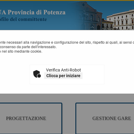
mente necessari alla navigazione e configurazione del sito, rispetto ai quali, ai sens
consenso da parte dell'interessato.
a riservata SA
 nel sito mediante cookie.
CCESSO AREA RISERVATA SA
sezione è dedicata agli applicativi per la gestione della fase di progettazione di un
Verifica Anti-Robot
ne della fase a evidenza pubblica ed esecuzione del contratto.
Clicca per iniziare
plicativi presenti sono ad uso esclusivo dell'Ente.
PROGETTAZIONE
GESTIONE GARE