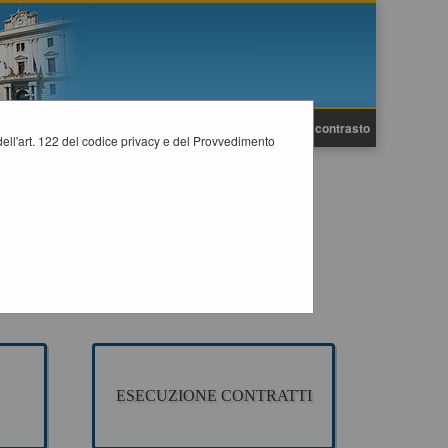
A
A
Grafica
Testo
Alto contrasto
A
i dell'art. 122 del codice privacy e del Provvedimento
 appalto pubblico di Lavori, Servizi e Forniture, per la
ESECUZIONE CONTRATTI