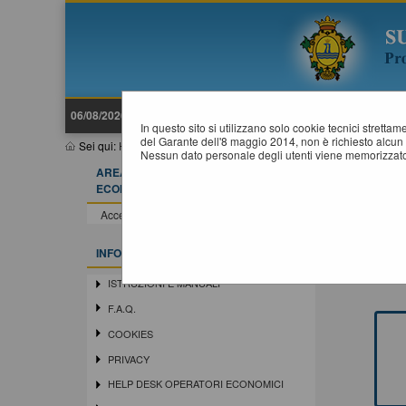
06/08/2026 09:15
In questo sito si utilizzano solo cookie tecnici stretta
del Garante dell'8 maggio 2014, non è richiesto alcun 
Sei qui:
Home
»
Area riservata stazione appaltante
»
Accesso are
Nessun dato personale degli utenti viene memorizzato
AREA RISERVATA OPERATORE
A
ECONOMICO
Questa 
Accedi - Registrati
gestio
Gli ap
INFORMAZIONI
ISTRUZIONI E MANUALI
F.A.Q.
COOKIES
PRIVACY
HELP DESK OPERATORI ECONOMICI